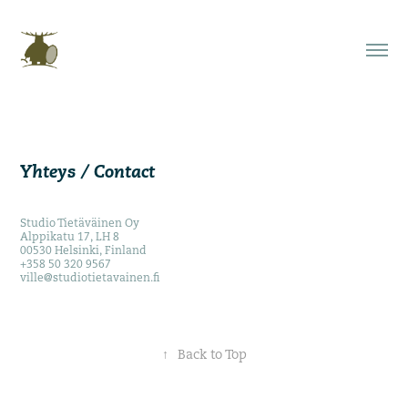
Yhteys / Contact
Studio Tietäväinen Oy
Alppikatu 17, LH 8
00530 Helsinki, Finland
+358 50 320 9567
ville@studiotietavainen.fi
↑
Back to Top